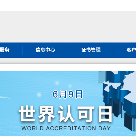
服务
信息中心
证书管理
客
001认证
通知公告
证书补办须知
客
001认证
行业动态
证书变更须知
客
001认证
图片新闻
获证方须知
常
0430认证
政策法规
第二方
001认证
暂停撤销公告
认
000认证
认证
体系认证