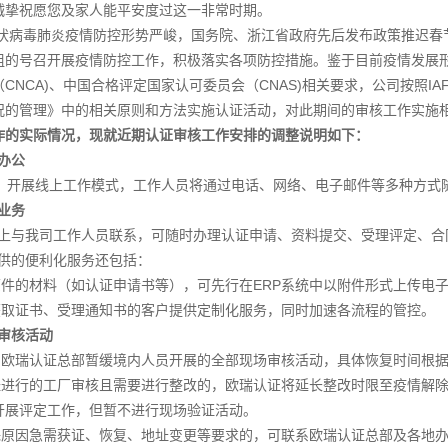
诚挚祝愿您及家人能平安度过这一非常时期。
状病毒肺炎疫情防控形势严峻，国务院、浙江省政府先后发布政策推迟春
组的号召开展疫情防控工作，积极落实各项防控措施。鉴于目前疫情发展
CNCA)、中国合格评定国家认可委员会（CNAS)相关要求，公司按照IAF
况的管理》中的相关原则和方法实施认证活动，对此期间的审核工作实施
作的实际情况，现就近期认证审核工作安排的调整说明如下：
办公
，开展线上工作模式，工作人员将通过电话、网络、电子邮件等多种方式
业务
与我司工作人员联系，可随时办理认证申请、资料提交、受理评定、合
的便利化服务还包括：
件的材料（如认证申请书等），可先行在ERP系统中以附件形式上传电子
取证书、受理通知书的客户提供定制化服务，同时加速各流程的管控。
审核活动
欧瑞认证总部暂缓境内人员开展的全部现场审核活动，具体恢复时间根据
进行的工厂审核且需要进行整改的，欧瑞认证将延长整改时限至疫情解除
开展评定工作，但暂不进行现场验证活动。
原因急需获证、恢复、地址变更等要求的，可联系欧瑞认证总部及各地办