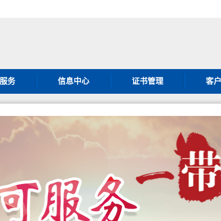
服务
信息中心
证书管理
客
001认证
通知公告
证书补办须知
客
001认证
行业动态
证书变更须知
客
001认证
图片新闻
获证方须知
常
0430认证
政策法规
第二方
001认证
暂停撤销公告
认
000认证
认证
体系认证