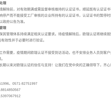
处理
解除前，对有效期满或需监督审核维持的认证证书，顺延既有认证证书
停产而不能接受工厂审核的企业所持有的认证证书，认证证书的暂停时
以政府公告为准。
管理
其管理体系持续满足相关认证要求。待疫情解除后，欧瑞认证将继续按
的有效性并于必要时进行验证。
作需要，疫情期间欧瑞认证不接受到访活动，也不安排业务人员到客户
续。
期以来对欧瑞认证的信任与支持！让我们在党中央的正确领导下，齐心
51996
、
0571-82751997
8814850567
5397067912