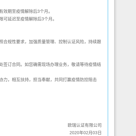
有效期至疫情解除后3个月。
限可延迟至疫情解除后3个月。
照合规性要求，加强质量管理、控制认证风险，持续跟
处签订合同。如您确需现场办理业务，敬请等待疫情结
协力，相互扶持，担当奉献，共同打赢疫情防控阻击
欧瑞认证有限公司
2020年
02
月
03
日